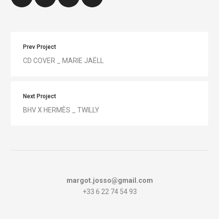
Prev Project
CD COVER _ MARIE JAËLL
Next Project
BHV X HERMÈS _ TWILLY
margot.josso@gmail.com
+33 6 22 74 54 93